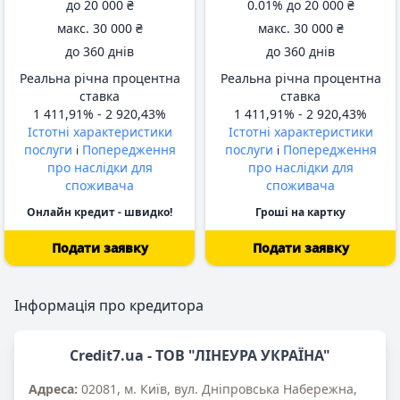
до
20 000 ₴
0.01% до
20 000 ₴
макс.
30 000 ₴
макс.
30 000 ₴
до
360 днів
до
360 днів
Реальна річна процентна
Реальна річна процентна
ставка
ставка
1 411,91% -
2 920,43%
1 411,91% -
2 920,43%
Істотні характеристики
Істотні характеристики
послуги
Попередження
послуги
Попередження
i
i
про наслідки для
про наслідки для
споживача
споживача
Онлайн кредит - швидко!
Гроші на картку
Подати заявку
Подати заявку
від 333 днів
від 333 днів
Інформація про кредитора
Credit7.ua - ТОВ "ЛІНЕУРА УКРАЇНА"
Адреса:
02081, м. Київ, вул. Дніпровська Набережна,