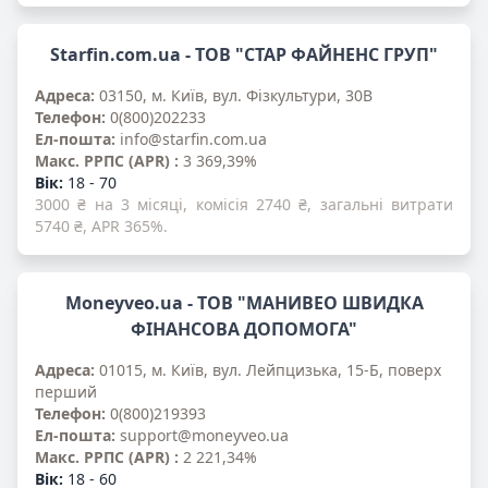
Starfin.com.ua - ТОВ "СТАР ФАЙНЕНС ГРУП"
Адреса:
03150, м. Київ, вул. Фізкультури, 30В
Телефон:
0(800)202233
Ел-пошта:
info@starfin.com.ua
Mакс. PPПС (APR) :
3 369,39%
Вік:
18 - 70
3000 ₴ на 3 місяці, комісія 2740 ₴, загальні витрати
5740 ₴, APR 365%.
Moneyveo.ua - ТОВ "МАНИВЕО ШВИДКА
ФІНАНСОВА ДОПОМОГА"
Адреса:
01015, м. Київ, вул. Лейпцизька, 15-Б, поверх
перший
Телефон:
0(800)219393
Ел-пошта:
support@moneyveo.ua
Mакс. PPПС (APR) :
2 221,34%
Вік:
18 - 60