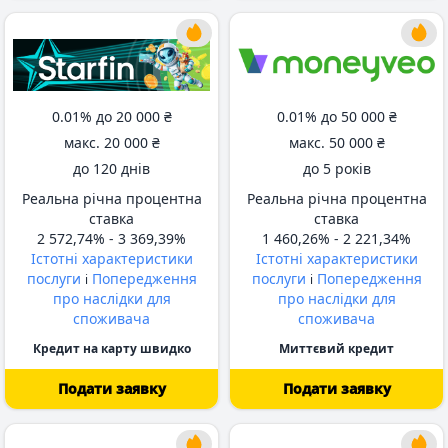
0.01% до
20 000 ₴
0.01% до
50 000 ₴
макс.
20 000 ₴
макс.
50 000 ₴
до
120 днів
до
5 років
Реальна річна процентна
Реальна річна процентна
ставка
ставка
2 572,74% -
3 369,39%
1 460,26% -
2 221,34%
Істотні характеристики
Істотні характеристики
послуги
Попередження
послуги
Попередження
i
i
про наслідки для
про наслідки для
споживача
споживача
Кредит на карту швидко
Миттєвий кредит
Подати заявку
Подати заявку
від 62 днів
від 62 днів