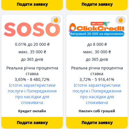
Подати заявку
Подати заявку
від 90 днів
від 62 днів
0.01% до
20 000 ₴
до
8 000 ₴
макс.
35 000 ₴
макс.
30 000 ₴
до
365 днів
до
365 днів
Реальна річна процентна
Реальна річна процентна
ставка
ставка
3,65% -
8 480,72%
3,72% -
5 916,41%
Істотні характеристики
Істотні характеристики
послуги
Попередження
послуги
Попередження
i
i
про наслідки для
про наслідки для
споживача
споживача
Кредит онлайн
Наклич собі грошей
Подати заявку
Подати заявку
від 90 днів
від 345 днів