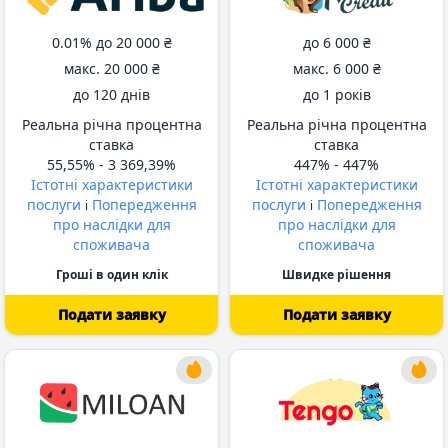
0.01% до
20 000 ₴
до
6 000 ₴
макс.
20 000 ₴
макс.
6 000 ₴
до
120 днів
до
1 років
Реальна річна процентна
Реальна річна процентна
ставка
ставка
55,55% -
3 369,39%
447% -
447%
Істотні характеристики
Істотні характеристики
послуги
Попередження
послуги
Попередження
i
i
про наслідки для
про наслідки для
споживача
споживача
Гроші в один клік
Швидке рішення
Подати заявку
Подати заявку
від 62 днів