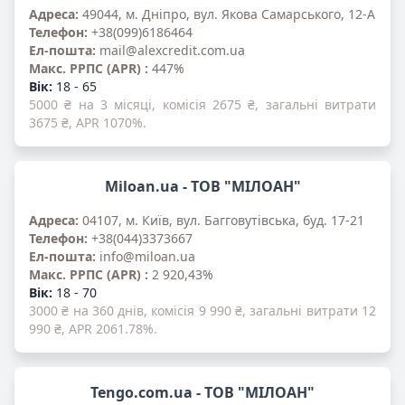
Адреса:
49044, м. Дніпро, вул. Якова Самарського, 12-А
Телефон:
+38(099)6186464
Ел-пошта:
mail@alexcredit.com.ua
Mакс. PPПС (APR) :
447%
Вік:
18 - 65
5000 ₴ на 3 місяці, комісія 2675 ₴, загальні витрати
3675 ₴, APR 1070%.
Miloan.ua - ТОВ "МІЛОАН"
Адреса:
04107, м. Київ, вул. Багговутівська, буд. 17-21
Телефон:
+38(044)3373667
Ел-пошта:
info@miloan.ua
Mакс. PPПС (APR) :
2 920,43%
Вік:
18 - 70
3000 ₴ на 360 днів, комісія 9 990 ₴, загальні витрати 12
990 ₴, APR 2061.78%.
Tengo.com.ua - ТОВ "МІЛОАН"