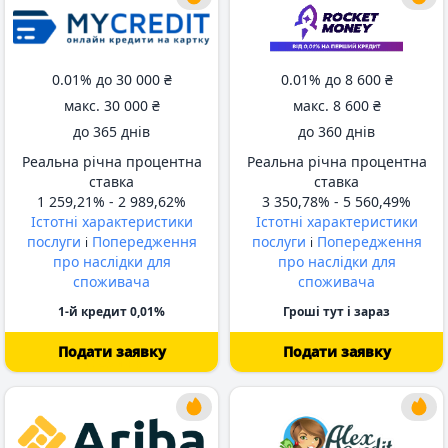
0.01% до
30 000 ₴
0.01% до
8 600 ₴
макс.
30 000 ₴
макс.
8 600 ₴
до
365 днів
до
360 днів
Реальна річна процентна
Реальна річна процентна
ставка
ставка
1 259,21% -
2 989,62%
3 350,78% -
5 560,49%
Істотні характеристики
Істотні характеристики
послуги
Попередження
послуги
Попередження
i
i
про наслідки для
про наслідки для
споживача
споживача
1-й кредит 0,01%
Гроші тут і зараз
Подати заявку
Подати заявку
від 345 днів