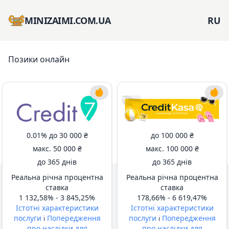
MINIZAIMI.COM.UA
RU
Позики онлайн
0.01% до
30 000 ₴
до
100 000 ₴
макс.
50 000 ₴
макс.
100 000 ₴
до
365 днів
до
365 днів
Реальна річна процентна
Реальна річна процентна
ставка
ставка
1 132,58% -
3 845,25%
178,66% -
6 619,47%
Істотні характеристики
Істотні характеристики
послуги
Попередження
послуги
Попередження
i
i
про наслідки для
про наслідки для