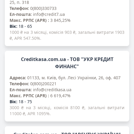
25, п. 318
Телефон:
0(800)330733
Ел-пошта:
info@credit7.ua
Mакс. PPПС (APR) :
3 845,25%
Вік:
18 - 65
1000 ₴ на 3 місяці, комісія 903 ₴, загальні витрати 1903
₴, APR 547.50%.
Creditkasa.com.ua - ТОВ "УКР КРЕДИТ
ФИНАНС"
Адреса:
01133, м. Київ, бул. Лесі Українки, 26, оф. 407
Телефон:
0(800)200221
Ел-пошта:
info@creditkasa.ua
Mакс. PPПС (APR) :
6 619,47%
Вік:
18 - 75
3000 ₴ на 3 місяці, комісія 8100 ₴, загальні витрати
11000 ₴, APR 1095%.