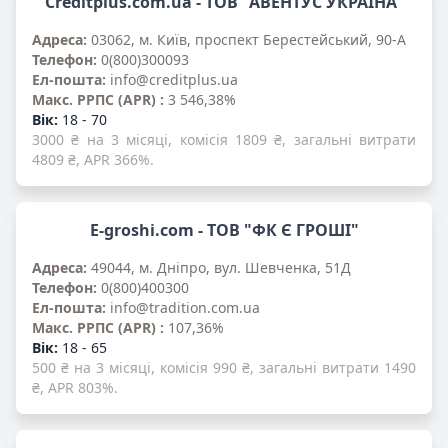
Creditplus.com.ua - ТОВ "АВЕНТУС УКРАЇНА"
Адреса:
03062, м. Київ, проспект Берестейський, 90-А
Телефон:
0(800)300093
Ел-пошта:
info@creditplus.ua
Mакс. PPПС (APR) :
3 546,38%
Вік:
18 - 70
3000 ₴ на 3 місяці, комісія 1809 ₴, загальні витрати
4809 ₴, APR 366%.
E-groshi.com - ТОВ "ФК Є ГРОШІ"
Адреса:
49044, м. Дніпро, вул. Шевченка, 51Д
Телефон:
0(800)400300
Ел-пошта:
info@tradition.com.ua
Mакс. PPПС (APR) :
107,36%
Вік:
18 - 65
500 ₴ на 3 місяці, комісія 990 ₴, загальні витрати 1490
₴, APR 803%.